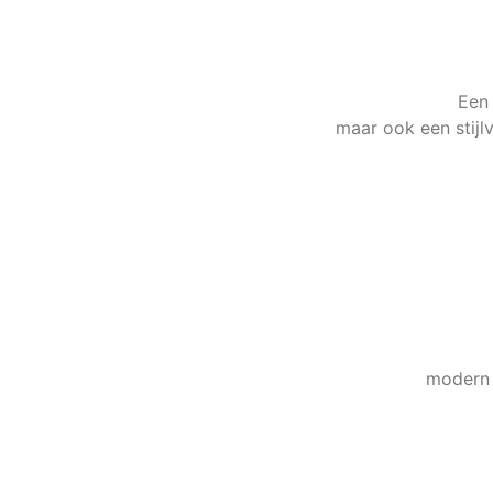
Alumi
Een 
maar ook een stijlv
Stijlvo
modern 