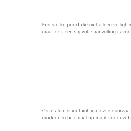
Poorten
Een sterke poort die niet alleen veilighe
maar ook een stijlvolle aanvulling is voo
Meer Info
Offerte aanvragen
Stijlvolle
Tuinkamers
Onze aluminium tuinhuizen zijn duurzaa
modern en helemaal op maat voor uw bu