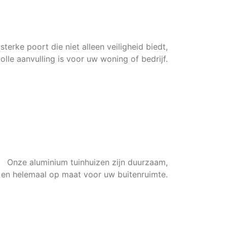
nium Poorten
sterke poort die niet alleen veiligheid biedt,
olle aanvulling is voor uw woning of bedrijf.
Meer Info
Offerte aanvragen
lle Tuinkamers
Onze aluminium tuinhuizen zijn duurzaam,
en helemaal op maat voor uw buitenruimte.
Meer Info
Offerte aanvragen