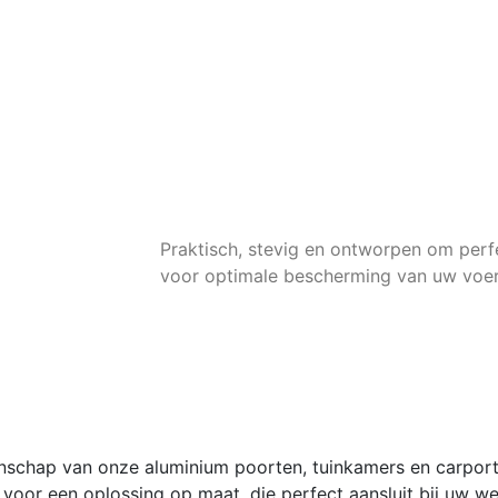
Meer Info
Offerte aanvragen
Moderne
Carports
Praktisch, stevig en ontworpen om perfec
voor optimale bescherming van uw voer
Meer Info
Offerte aanvragen
schap van onze aluminium poorten, tuinkamers en carports.
voor een oplossing op maat, die perfect aansluit bij uw w