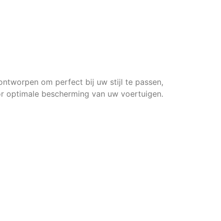
Moderne
Carports
 ontworpen om perfect bij uw stijl te passen,
r optimale bescherming van uw voertuigen.
Meer Info
Offerte aanvragen