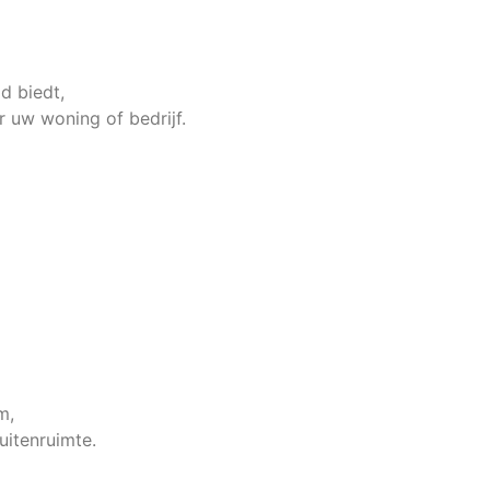
id biedt,
r uw woning of bedrijf.
m,
itenruimte.