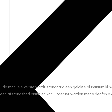
j de manuele versie wordt standaard een gelakte aluminium klink,
en afstandsbediening en kan uitgerust worden met videofonie of