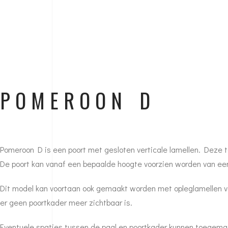
POMEROON D
Pomeroon D is een poort met gesloten verticale lamellen. Deze t
De poort kan vanaf een bepaalde hoogte voorzien worden van een 
Dit model kan voortaan ook gemaakt worden met opleglamellen v
er geen poortkader meer zichtbaar is.
Eventuele spaties tussen de paal en poortkader kunnen toegema