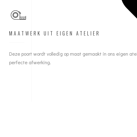
MAATWERK UIT EIGEN ATELIER
Deze poort wordt volledig op maat gemaakt in ons eigen ate
perfecte afwerking.
GEÏNTERESSEERD?
Wilt u een Pomeroon D om uw tuin of domein stijlvol te bescher