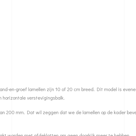
and-en-groef lamellen zijn 10 of 20 cm breed. Dit model is evene
horizontale verstevigingsbalk.
an 200 mm. Dat wil zeggen dat we de lamellen op de kader beves
akt worden met afdeklatten om geen doorkijk meer te hebben.