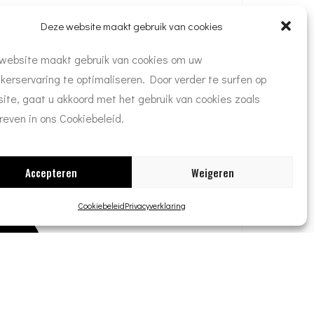
Deze website maakt gebruik van cookies
website maakt gebruik van cookies om uw
kerservaring te optimaliseren. Door verder te surfen op
ite, gaat u akkoord met het gebruik van cookies zoals
reven in ons Cookiebeleid.
nderen wij maatwerk van de hoogste kwaliteit en een
Accepteren
Weigeren
Cookiebeleid
Privacyverklaring